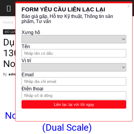
Home
ĐO LỰC - MOMEN
ĐO LỰC - MOMEN
NORBAR
Dụng cụ siết lực Norbar –
130103 – Torque Wrenches –
Norbar Việt Nam
By
admin
-
29 January 2018
2767
389
NorTorque Adjustable Ratchet
(Dual Scale)