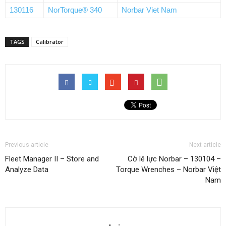
130116
NorTorque® 340
Norbar Viet Nam
TAGS
Calibrator
Previous article
Next article
Fleet Manager II – Store and
Cờ lê lực Norbar – 130104 –
Analyze Data
Torque Wrenches – Norbar Việt
Nam