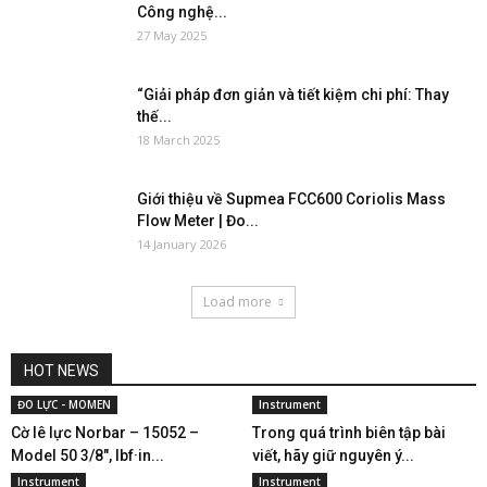
Công nghệ...
27 May 2025
“Giải pháp đơn giản và tiết kiệm chi phí: Thay
thế...
18 March 2025
Giới thiệu về Supmea FCC600 Coriolis Mass
Flow Meter | Đo...
14 January 2026
Load more
HOT NEWS
ĐO LỰC - MOMEN
Instrument
Cờ lê lực Norbar – 15052 –
Trong quá trình biên tập bài
Model 50 3/8″, lbf·in...
viết, hãy giữ nguyên ý...
Instrument
Instrument