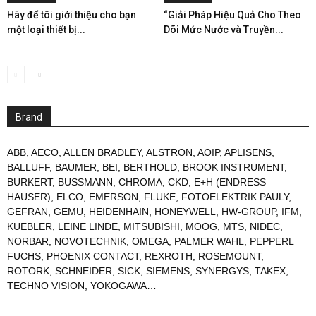
Hãy để tôi giới thiệu cho bạn
“Giải Pháp Hiệu Quả Cho Theo
một loại thiết bị...
Dõi Mức Nước và Truyền...
Brand
ABB
,
AECO
,
ALLEN BRADLEY
,
ALSTRON
,
AOIP
,
APLISENS
,
BALLUFF
,
BAUMER
,
BEI
,
BERTHOLD
,
BROOK INSTRUMENT
,
BURKERT
,
BUSSMANN
,
CHROMA
,
CKD
,
E+H (ENDRESS
HAUSER)
,
ELCO
,
EMERSON
,
FLUKE
,
FOTOELEKTRIK PAULY
,
GEFRAN
,
GEMU
,
HEIDENHAIN
,
HONEYWELL
,
HW-GROUP
,
IFM
,
KUEBLER
,
LEINE LINDE
,
MITSUBISHI
,
MOOG
,
MTS
,
NIDEC
,
NORBAR
,
NOVOTECHNIK
,
OMEGA
,
PALMER WAHL
,
PEPPERL
FUCHS
,
PHOENIX CONTACT
,
REXROTH
,
ROSEMOUNT
,
ROTORK
,
SCHNEIDER
,
SICK
,
SIEMENS
,
SYNERGYS
,
TAKEX
,
TECHNO VISION
,
YOKOGAWA
…