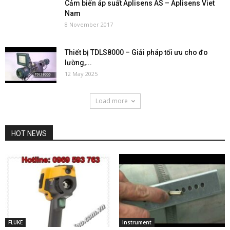
Cảm biến áp suất Aplisens AS – Aplisens Viet
Nam
8 November 2017
Thiết bị TDLS8000 – Giải pháp tối ưu cho đo
lường,...
12 May 2025
Load more
HOT NEWS
FLUKE
Instrument