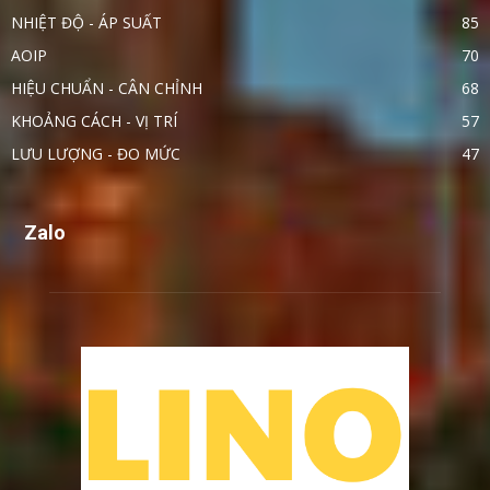
NHIỆT ĐỘ - ÁP SUẤT
85
AOIP
70
HIỆU CHUẨN - CÂN CHỈNH
68
KHOẢNG CÁCH - VỊ TRÍ
57
LƯU LƯỢNG - ĐO MỨC
47
Zalo