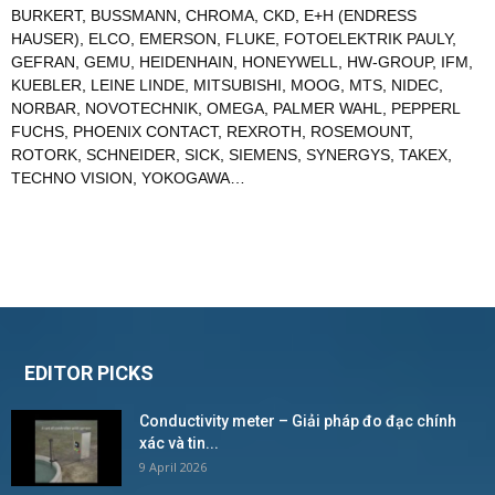
BURKERT
,
BUSSMANN
,
CHROMA
,
CKD
,
E+H (ENDRESS
HAUSER)
,
ELCO
,
EMERSON
,
FLUKE
,
FOTOELEKTRIK PAULY
,
GEFRAN
,
GEMU
,
HEIDENHAIN
,
HONEYWELL
,
HW-GROUP
,
IFM
,
KUEBLER
,
LEINE LINDE
,
MITSUBISHI
,
MOOG
,
MTS
,
NIDEC
,
NORBAR
,
NOVOTECHNIK
,
OMEGA
,
PALMER WAHL
,
PEPPERL
FUCHS
,
PHOENIX CONTACT
,
REXROTH
,
ROSEMOUNT
,
ROTORK
,
SCHNEIDER
,
SICK
,
SIEMENS
,
SYNERGYS
,
TAKEX
,
TECHNO VISION
,
YOKOGAWA
…
EDITOR PICKS
Conductivity meter – Giải pháp đo đạc chính
xác và tin...
9 April 2026