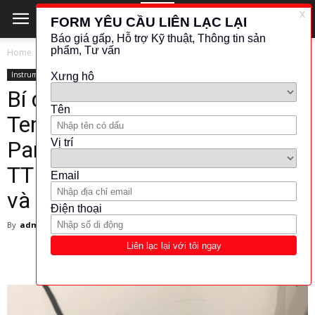
Home
Instrument
Instrument
Bí quyết sử dụng WIKA T15
Temperaturtransmitter
Parametrierung mit WIKAsoft
TT để tăng hiệu quả đo lường
và tự động hóa công nghiệp
By
admin
-
7 May 2025
226
0