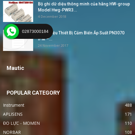
Bộ ghi dữ diệu thông minh của hãng HW-group
Model Hwg-PWR3...
4 December 2018
02873000184
Giới Thiệu Thiết Bị Cảm Biến Áp Suất PN3070
IFM –...
24 November 2017
Mautic
POPULAR CATEGORY
Instrument
488
APLISENS
171
ĐO LỰC - MOMEN
110
NORBAR
108