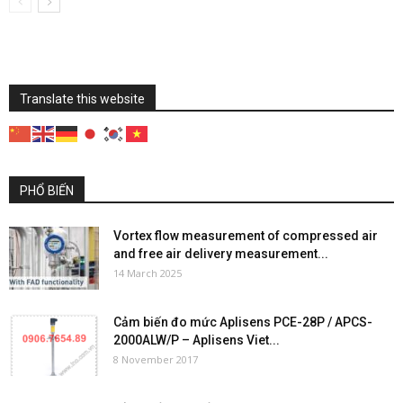
Translate this website
PHỔ BIẾN
Vortex flow measurement of compressed air
and free air delivery measurement...
14 March 2025
Cảm biến đo mức Aplisens PCE-28P / APCS-
2000ALW/P – Aplisens Viet...
8 November 2017