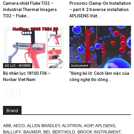
Camera nhiệt Fluke TI32 –
Prosonic Clamp-On Installation
Industrial Thermal Imagers
– part 4: 2 traverse installation
TI32 – Fluke...
APLISENS Việt...
ĐO LỰC - MOMEN
Instrument
Bộ nhân lực 18100.F06 –
“Đừng bỏ lỡ: Cách làm việc của
Norbar Viet Nam
công nghệ Đo dòng...
Brand
ABB
,
AECO
,
ALLEN BRADLEY
,
ALSTRON
,
AOIP
,
APLISENS
,
BALLUFF
,
BAUMER
,
BEI
,
BERTHOLD
,
BROOK INSTRUMENT
,