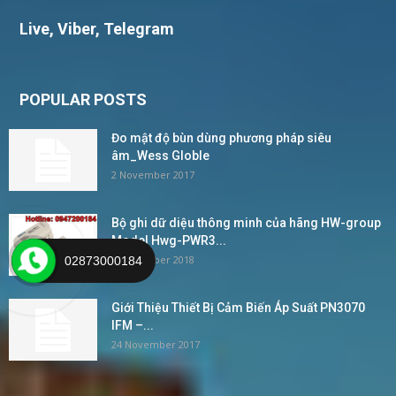
Live, Viber, Telegram
POPULAR POSTS
Đo mật độ bùn dùng phương pháp siêu
âm_Wess Globle
2 November 2017
Bộ ghi dữ diệu thông minh của hãng HW-group
Model Hwg-PWR3...
4 December 2018
02873000184
Giới Thiệu Thiết Bị Cảm Biến Áp Suất PN3070
IFM –...
24 November 2017