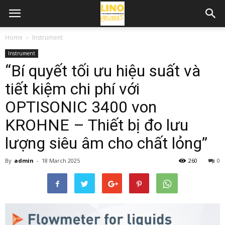
Home
Instrument
Instrument
“Bí quyết tối ưu hiệu suất và
tiết kiệm chi phí với
OPTISONIC 3400 von
KROHNE – Thiết bị đo lưu
lượng siêu âm cho chất lỏng”
By
admin
-
18 March 2025
260
0