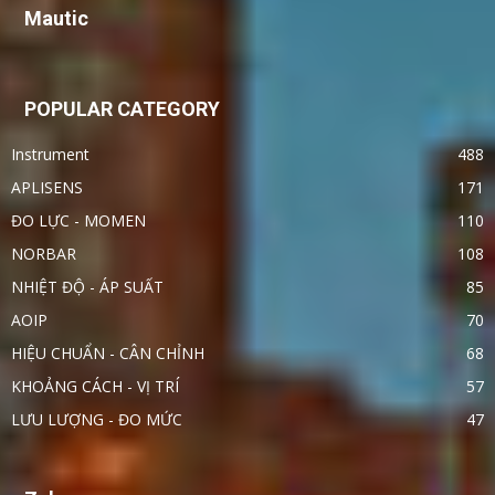
Mautic
POPULAR CATEGORY
Instrument
488
APLISENS
171
ĐO LỰC - MOMEN
110
NORBAR
108
NHIỆT ĐỘ - ÁP SUẤT
85
AOIP
70
HIỆU CHUẨN - CÂN CHỈNH
68
KHOẢNG CÁCH - VỊ TRÍ
57
LƯU LƯỢNG - ĐO MỨC
47