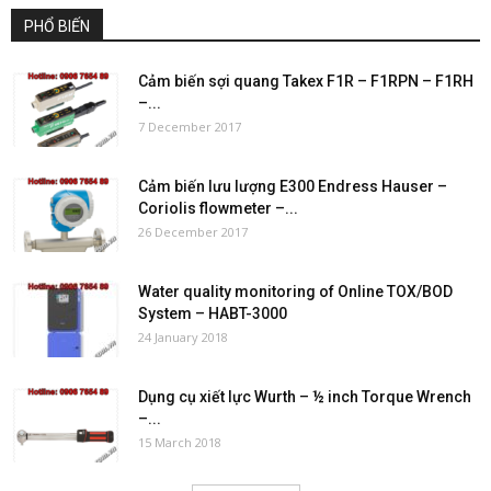
PHỔ BIẾN
Cảm biến sợi quang Takex F1R – F1RPN – F1RH
–...
7 December 2017
Cảm biến lưu lượng E300 Endress Hauser –
Coriolis flowmeter –...
26 December 2017
Water quality monitoring of Online TOX/BOD
System – HABT-3000
24 January 2018
Dụng cụ xiết lực Wurth – ½ inch Torque Wrench
–...
15 March 2018