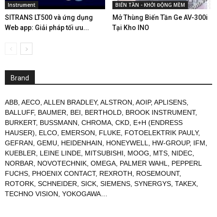
Instrument
BIẾN TẦN - KHỞI ĐỘNG MỀM
SITRANS LT500 và ứng dụng
Mở Thùng Biến Tần Ge AV-300i
Web app: Giải pháp tối ưu...
Tại Kho INO
Brand
ABB
,
AECO
,
ALLEN BRADLEY
,
ALSTRON
,
AOIP
,
APLISENS
,
BALLUFF
,
BAUMER
,
BEI
,
BERTHOLD
,
BROOK INSTRUMENT
,
BURKERT
,
BUSSMANN
,
CHROMA
,
CKD
,
E+H (ENDRESS
HAUSER)
,
ELCO
,
EMERSON
,
FLUKE
,
FOTOELEKTRIK PAULY
,
GEFRAN
,
GEMU
,
HEIDENHAIN
,
HONEYWELL
,
HW-GROUP
,
IFM
,
KUEBLER
,
LEINE LINDE
,
MITSUBISHI
,
MOOG
,
MTS
,
NIDEC
,
NORBAR
,
NOVOTECHNIK
,
OMEGA
,
PALMER WAHL
,
PEPPERL
FUCHS
,
PHOENIX CONTACT
,
REXROTH
,
ROSEMOUNT
,
ROTORK
,
SCHNEIDER
,
SICK
,
SIEMENS
,
SYNERGYS
,
TAKEX
,
TECHNO VISION
,
YOKOGAWA
…