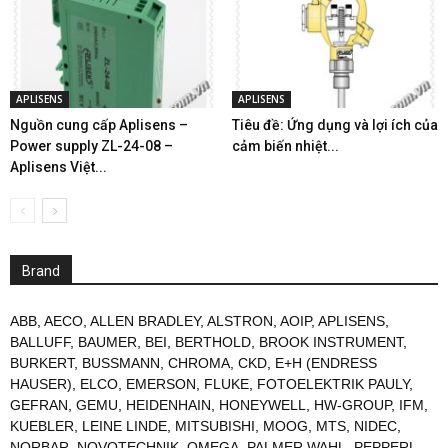
APLISENS
APLISENS
Nguồn cung cấp Aplisens –
Tiêu đề: Ứng dụng và lợi ích của
Power supply ZL-24-08 –
cảm biến nhiệt...
Aplisens Việt...
Brand
ABB
,
AECO
,
ALLEN BRADLEY
,
ALSTRON
,
AOIP
,
APLISENS
,
BALLUFF
,
BAUMER
,
BEI
,
BERTHOLD
,
BROOK INSTRUMENT
,
BURKERT
,
BUSSMANN
,
CHROMA
,
CKD
,
E+H (ENDRESS
HAUSER)
,
ELCO
,
EMERSON
,
FLUKE
,
FOTOELEKTRIK PAULY
,
GEFRAN
,
GEMU
,
HEIDENHAIN
,
HONEYWELL
,
HW-GROUP
,
IFM
,
KUEBLER
,
LEINE LINDE
,
MITSUBISHI
,
MOOG
,
MTS
,
NIDEC
,
NORBAR
,
NOVOTECHNIK
,
OMEGA
,
PALMER WAHL
,
PEPPERL