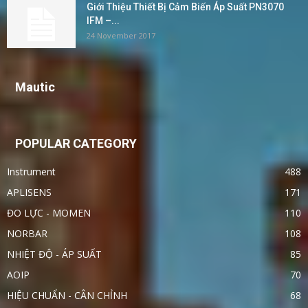
Giới Thiệu Thiết Bị Cảm Biến Áp Suất PN3070
IFM –...
24 November 2017
Mautic
POPULAR CATEGORY
Instrument
488
APLISENS
171
ĐO LỰC - MOMEN
110
NORBAR
108
NHIỆT ĐỘ - ÁP SUẤT
85
AOIP
70
HIỆU CHUẨN - CÂN CHỈNH
68