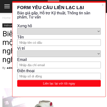
Home
Instrument
Instrument
Biến thiết bị của bạn trở thành
một chiếc áo cho phòng thí
nghiệm và tự động hóa công
nghiệp
By
admin
-
2 April 2025
284
0