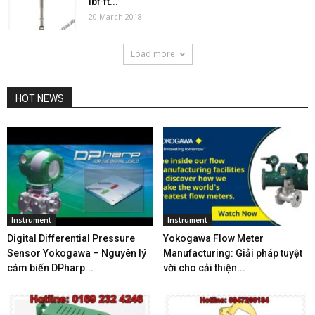
lbf·ft...
20 March 2018
Load more
HOT NEWS
Instrument
Instrument
Digital Differential Pressure
Yokogawa Flow Meter
Sensor Yokogawa – Nguyên lý
Manufacturing: Giải pháp tuyệt
cảm biến DPharp...
vời cho cải thiện...