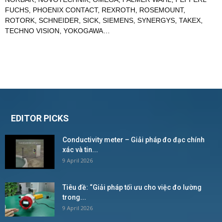
FUCHS
,
PHOENIX CONTACT
,
REXROTH
,
ROSEMOUNT
,
ROTORK
,
SCHNEIDER
,
SICK
,
SIEMENS
,
SYNERGYS
,
TAKEX
,
TECHNO VISION
,
YOKOGAWA
…
EDITOR PICKS
Conductivity meter – Giải pháp đo đạc chính
xác và tin...
9 April 2026
Tiêu đề: “Giải pháp tối ưu cho việc đo lường
trong...
9 April 2026