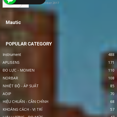
24 November 2017
Mautic
POPULAR CATEGORY
Instrument
488
APLISENS
171
ĐO LỰC - MOMEN
110
NORBAR
108
NHIỆT ĐỘ - ÁP SUẤT
85
AOIP
70
HIỆU CHUẨN - CÂN CHỈNH
68
KHOẢNG CÁCH - VỊ TRÍ
57