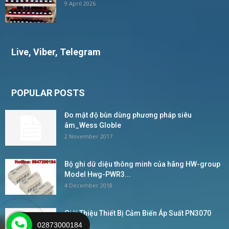
9 April 2026
Live, Viber, Telegram
POPULAR POSTS
Đo mật độ bùn dùng phương pháp siêu
âm_Wess Globle
2 November 2017
Bộ ghi dữ diệu thông minh của hãng HW-group
Model Hwg-PWR3...
4 December 2018
Giới Thiệu Thiết Bị Cảm Biến Áp Suất PN3070
IFM –...
02873000184