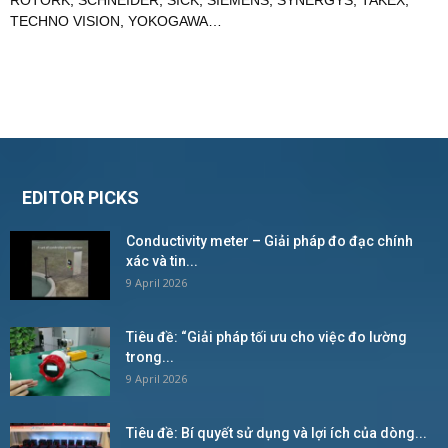
ROTORK
,
SCHNEIDER
,
SICK
,
SIEMENS
,
SYNERGYS
,
TAKEX
,
TECHNO VISION
,
YOKOGAWA
…
EDITOR PICKS
Conductivity meter – Giải pháp đo đạc chính
xác và tin...
9 April 2026
Tiêu đề: “Giải pháp tối ưu cho việc đo lường
trong...
9 April 2026
Tiêu đề: Bí quyết sử dụng và lợi ích của dòng...