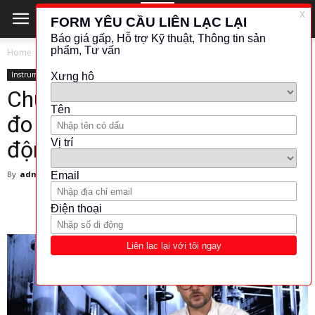
Home
Instrument
Instrument
Chuyên gia giới thiệu thiết bị
đo lường, thử nghiệm và tự
động hóa cho công nghiệp
By
admin
-
14 May 2025
281
0