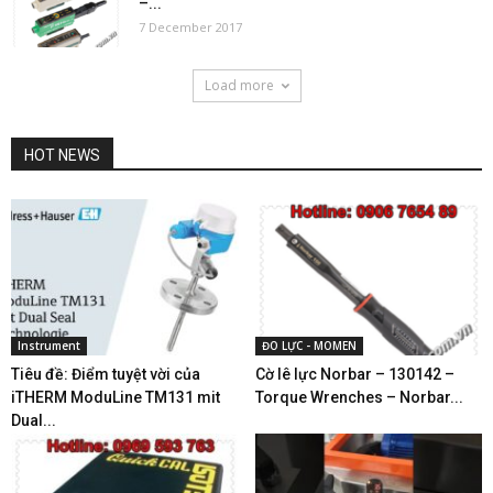
–...
7 December 2017
Load more
HOT NEWS
Instrument
ĐO LỰC - MOMEN
Tiêu đề: Điểm tuyệt vời của
Cờ lê lực Norbar – 130142 –
iTHERM ModuLine TM131 mit
Torque Wrenches – Norbar...
Dual...