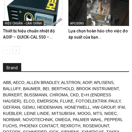
HIỆU CHUẨN - CÂN CHỈNH
APLISENS
Thiết bị hiệu chuẩn nhiệt độ
Lựa chọn hoàn hảo cho việc đo
AOIP – QUICK-CAL 550 –...
áp suất của bạn...
Brand
ABB
,
AECO
,
ALLEN BRADLEY
,
ALSTRON
,
AOIP
,
APLISENS
,
BALLUFF
,
BAUMER
,
BEI
,
BERTHOLD
,
BROOK INSTRUMENT
,
BURKERT
,
BUSSMANN
,
CHROMA
,
CKD
,
E+H (ENDRESS
HAUSER)
,
ELCO
,
EMERSON
,
FLUKE
,
FOTOELEKTRIK PAULY
,
GEFRAN
,
GEMU
,
HEIDENHAIN
,
HONEYWELL
,
HW-GROUP
,
IFM
,
KUEBLER
,
LEINE LINDE
,
MITSUBISHI
,
MOOG
,
MTS
,
NIDEC
,
NORBAR
,
NOVOTECHNIK
,
OMEGA
,
PALMER WAHL
,
PEPPERL
FUCHS
,
PHOENIX CONTACT
,
REXROTH
,
ROSEMOUNT
,