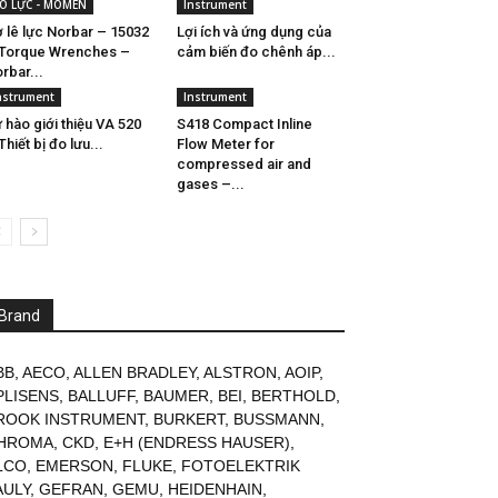
O LỰC - MOMEN
Instrument
 lê lực Norbar – 15032
Lợi ích và ứng dụng của
Torque Wrenches –
cảm biến đo chênh áp...
rbar...
nstrument
Instrument
 hào giới thiệu VA 520
S418 Compact Inline
Thiết bị đo lưu...
Flow Meter for
compressed air and
gases –...
Brand
BB
,
AECO
,
ALLEN BRADLEY
,
ALSTRON
,
AOIP
,
PLISENS
,
BALLUFF
,
BAUMER
,
BEI
,
BERTHOLD
,
ROOK INSTRUMENT
,
BURKERT
,
BUSSMANN
,
HROMA
,
CKD
,
E+H (ENDRESS HAUSER)
,
LCO
,
EMERSON
,
FLUKE
,
FOTOELEKTRIK
AULY
,
GEFRAN
,
GEMU
,
HEIDENHAIN
,