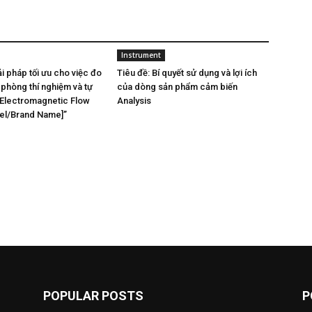
Instrument
ải pháp tối ưu cho việc đo
Tiêu đề: Bí quyết sử dụng và lợi ích
 phòng thí nghiệm và tự
của dòng sản phẩm cảm biến
Electromagnetic Flow
Analysis
el/Brand Name]”
POPULAR POSTS
P