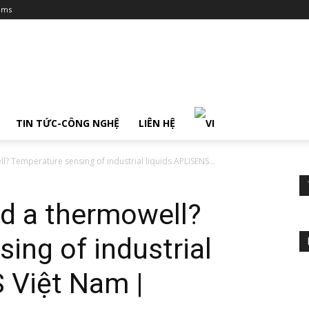
ums
TIN TỨC-CÔNG NGHỆ
LIÊN HỆ
? Temperature sensing of industrial liquids APLISENS...
ed a thermowell?
ing of industrial
 Việt Nam |