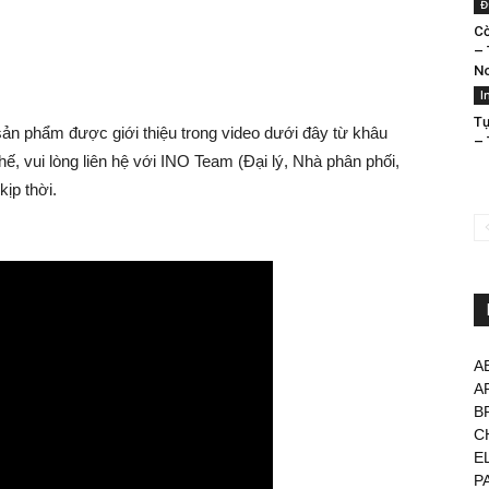
Đ
Cờ
– 
No
I
Tự
 sản phẩm được giới thiệu trong video dưới đây từ khâu
– 
ế, vui lòng liên hệ với INO Team (Đại lý, Nhà phân phối,
kịp thời.
A
A
B
C
E
P