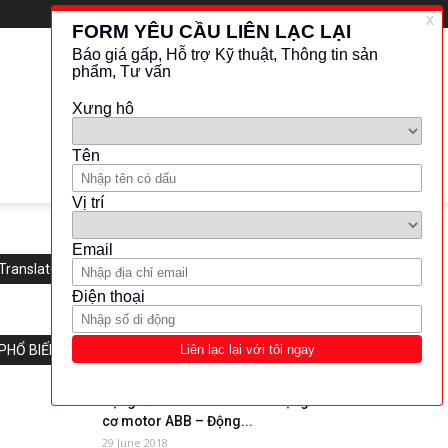
Translate this website
PHỔ BIẾN
Động cơ motor Siemens – Động
cơ motor ABB – Động...
29 June 2018