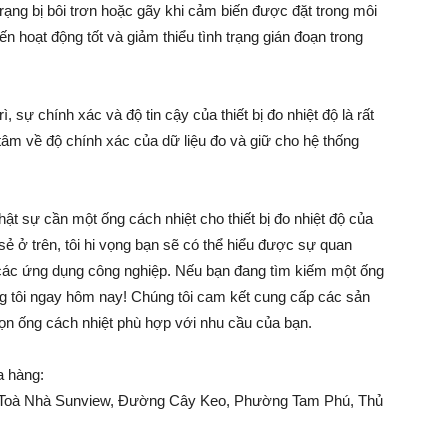
trạng bị bôi trơn hoặc gãy khi cảm biến được đặt trong môi
n hoạt động tốt và giảm thiểu tình trạng gián đoạn trong
, sự chính xác và độ tin cậy của thiết bị đo nhiệt độ là rất
 tâm về độ chính xác của dữ liệu đo và giữ cho hệ thống
thật sự cần một ống cách nhiệt cho thiết bị đo nhiệt độ của
sẻ ở trên, tôi hi vọng bạn sẽ có thể hiểu được sự quan
 các ứng dụng công nghiệp. Nếu bạn đang tìm kiếm một ống
ng tôi ngay hôm nay! Chúng tôi cam kết cung cấp các sản
họn ống cách nhiệt phù hợp với nhu cầu của bạn.
a hàng:
2, Toà Nhà Sunview, Đường Cây Keo, Phường Tam Phú, Thủ