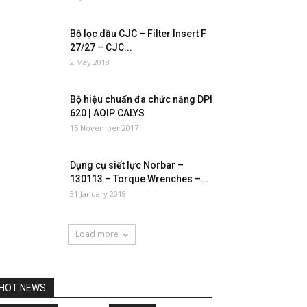
Bộ lọc dầu CJC – Filter Insert F
27/27 – CJC...
2 May 2018
Bộ hiệu chuẩn đa chức năng DPI
620 | AOIP CALYS
15 November 2017
Dụng cụ siết lực Norbar –
130113 – Torque Wrenches –...
31 January 2018
Load more
HOT NEWS