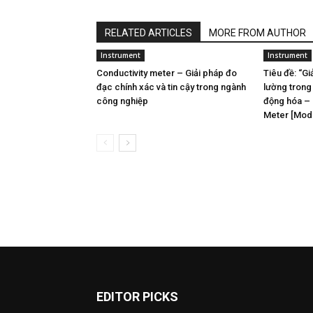
RELATED ARTICLES
MORE FROM AUTHOR
Instrument
Instrument
Conductivity meter – Giải pháp đo
Tiêu đề: “Gi
đạc chính xác và tin cậy trong ngành
lường trong
công nghiệp
động hóa – 
Meter [Mod
EDITOR PICKS