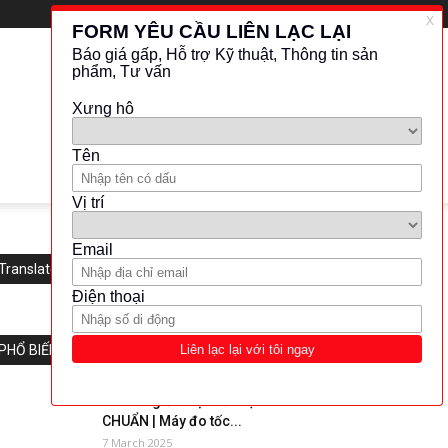
Translate this website
PHỔ BIẾN
Bài viết giới thiệu về HIỆU
CHUẨN | Máy đo tốc...
7 March 2025