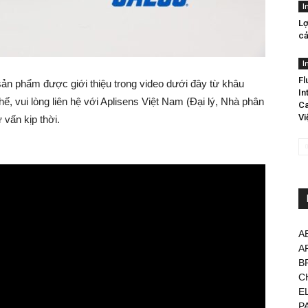
I
Lợ
cả
I
Fl
 sản phẩm được giới thiệu trong video dưới đây từ khâu
In
ế, vui lòng liên hệ với Aplisens Việt Nam (Đại lý, Nhà phân
Ca
Vi
 vấn kịp thời.
A
A
B
C
E
P