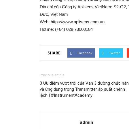
Địa chỉ của Công ty Aplisens VietNam: S2-G
Đức, Việt Nam
Web: https://www.aplisens.com.vn
Hotline: (+84) 028 73000184
SHARE
Facebook
Twitter
Previous article
3 Ưu điểm vượt trội của Van 3 đường chức năn
và ứng dụng trong Transmitter áp suất chênh
lệch | #InstrumentAcademy
admin