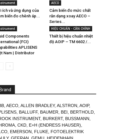
nstrument
AECO
i ích và ứng dụng của
Cảm biến đo mức chất
m biến đo chênh áp...
rắn dạng xoay AECO –
Series...
nstrument
HIỆU CHUẨN - CÂN CHỈNH
uid Components
Thiết bị hiệu chuẩn nhiệt
ternational (FCI)
độ AOIP – TM 6602 /...
pabilities APLISENS
ệt Nam | Distributor
Brand
BB
,
AECO
,
ALLEN BRADLEY
,
ALSTRON
,
AOIP
,
PLISENS
,
BALLUFF
,
BAUMER
,
BEI
,
BERTHOLD
,
ROOK INSTRUMENT
,
BURKERT
,
BUSSMANN
,
HROMA
,
CKD
,
E+H (ENDRESS HAUSER)
,
LCO
,
EMERSON
,
FLUKE
,
FOTOELEKTRIK
AULY
,
GEFRAN
,
GEMU
,
HEIDENHAIN
,