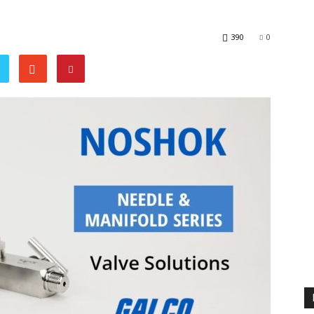
390
0