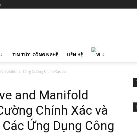
s
TIN TỨC-CÔNG NGHỆ
LIÊN HỆ
ld Solutions: Tăng Cường Chính Xác và...
lve and Manifold
 Cường Chính Xác và
g Các Ứng Dụng Công