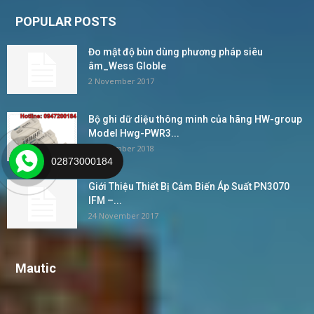
POPULAR POSTS
Đo mật độ bùn dùng phương pháp siêu
âm_Wess Globle
2 November 2017
Bộ ghi dữ diệu thông minh của hãng HW-group
Model Hwg-PWR3...
4 December 2018
02873000184
Giới Thiệu Thiết Bị Cảm Biến Áp Suất PN3070
IFM –...
24 November 2017
Mautic