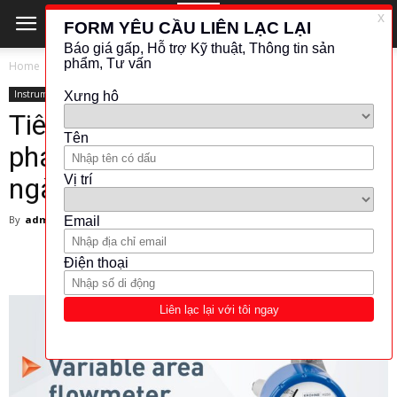
Home
Instrument
Instrument
Tiêu đề: “H250 M40 – Giải
pháp đo lương hiệu quả cho
ngành công nghiệp | KROHNE”
By
admin
-
14 March 2025
406
0