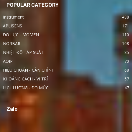
POPULAR CATEGORY
Instrument
488
APLISENS
171
ĐO LỰC - MOMEN
110
NORBAR
108
NHIỆT ĐỘ - ÁP SUẤT
85
AOIP
70
HIỆU CHUẨN - CÂN CHỈNH
68
KHOẢNG CÁCH - VỊ TRÍ
57
LƯU LƯỢNG - ĐO MỨC
47
Zalo