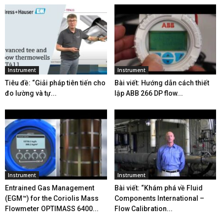
Instrument
Instrument
Tiêu đề: “Giải pháp tiên tiến cho
Bài viết: Hướng dẫn cách thiết
đo lường và tự...
lập ABB 266 DP flow...
Instrument
Instrument
Entrained Gas Management
Bài viết: “Khám phá về Fluid
(EGM™) for the Coriolis Mass
Components International –
Flowmeter OPTIMASS 6400...
Flow Calibration...