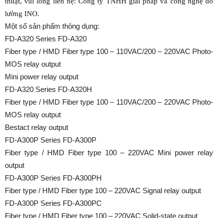
thuật,
vui lòng liên hệ: Công ty TNHH giải pháp và công nghệ đo
lường INO.
Một số sản phẩm thông dụng:
FD-A320 Series FD-A320
Fiber type / HMD Fiber type 100 – 110VAC/200 – 220VAC Photo-
MOS relay output
Mini power relay output
FD-A320 Series FD-A320H
Fiber type / HMD Fiber type 100 – 110VAC/200 – 220VAC Photo-
MOS relay output
Bestact relay output
FD-A300P Series FD-A300P
Fiber type / HMD Fiber type 100 – 220VAC Mini power relay
output
FD-A300P Series FD-A300PH
Fiber type / HMD Fiber type 100 – 220VAC Signal relay output
FD-A300P Series FD-A300PC
Fiber type / HMD Fiber type 100 – 220VAC Solid-state output