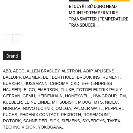
BÍ QUYẾT SỬ DỤNG HEAD
MOUNTED TEMPERATURE
TRANSMITTER | TEMPERATURE
TRANSDUCER...
Brand
ABB
,
AECO
,
ALLEN BRADLEY
,
ALSTRON
,
AOIP
,
APLISENS
,
BALLUFF
,
BAUMER
,
BEI
,
BERTHOLD
,
BROOK INSTRUMENT
,
BURKERT
,
BUSSMANN
,
CHROMA
,
CKD
,
E+H (ENDRESS
HAUSER)
,
ELCO
,
EMERSON
,
FLUKE
,
FOTOELEKTRIK PAULY
,
GEFRAN
,
GEMU
,
HEIDENHAIN
,
HONEYWELL
,
HW-GROUP
,
IFM
,
KUEBLER
,
LEINE LINDE
,
MITSUBISHI
,
MOOG
,
MTS
,
NIDEC
,
NORBAR
,
NOVOTECHNIK
,
OMEGA
,
PALMER WAHL
,
PEPPERL
FUCHS
,
PHOENIX CONTACT
,
REXROTH
,
ROSEMOUNT
,
ROTORK
,
SCHNEIDER
,
SICK
,
SIEMENS
,
SYNERGYS
,
TAKEX
,
TECHNO VISION
,
YOKOGAWA
…