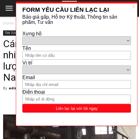
Home
TIN TỨC - CÔNG NGHỆ
TIN TỨC - CÔNG NGHỆ
Cán thép và cán tôn – Yếu tố
nhiệt độ ảnh hưởng tới chất
lượng cán – Aplisens Việt
Nam
By
admin
-
27 November 2017
10741
1187