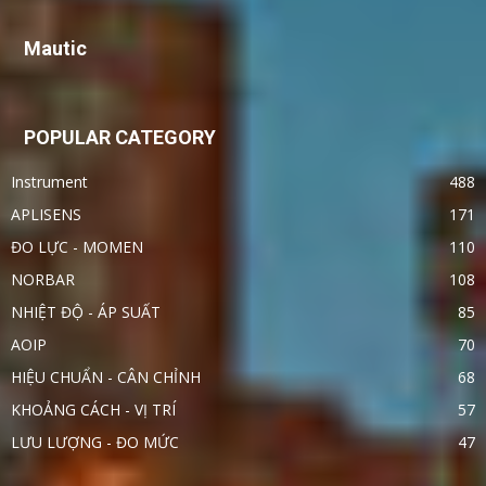
Mautic
POPULAR CATEGORY
Instrument
488
APLISENS
171
ĐO LỰC - MOMEN
110
NORBAR
108
NHIỆT ĐỘ - ÁP SUẤT
85
AOIP
70
HIỆU CHUẨN - CÂN CHỈNH
68
KHOẢNG CÁCH - VỊ TRÍ
57
LƯU LƯỢNG - ĐO MỨC
47