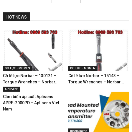
HOT NEWS
ĐO LỰC - MOMEN
ĐO LỰC - MOMEN
Cờ lê lực Norbar – 130121 –
Cờ lê lực Norbar – 15143 –
Torque Wrenches – Norbar...
Torque Wrenches – Norbar...
APLISENS
Cảm biến áp suất Aplisens
APRE-2000PD – Aplisens Viet
Nam
Instrument