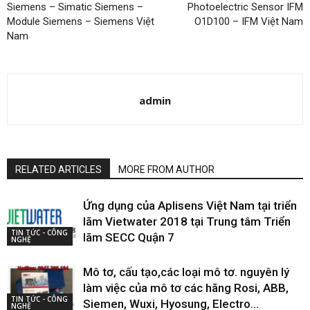
Siemens – Simatic Siemens –
Photoelectric Sensor IFM
Module Siemens – Siemens Việt
O1D100 – IFM Việt Nam
Nam
admin
RELATED ARTICLES
MORE FROM AUTHOR
Ứng dụng của Aplisens Việt Nam tại triển
lãm Vietwater 2018 tại Trung tâm Triển
TIN TỨC - CÔNG
lãm SECC Quận 7
NGHỆ
Mô tơ, cấu tạo,các loại mô tơ. nguyên lý
làm việc của mô tơ các hãng Rosi, ABB,
TIN TỨC - CÔNG
Siemen, Wuxi, Hyosung, Electro...
NGHỆ