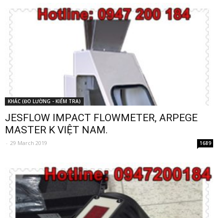
KHÁC (ĐO LƯỜNG - KIỂM TRA)
JESFLOW IMPACT FLOWMETER, ARPEGE
MASTER K VIỆT NAM.
-
29 March 2019
1689