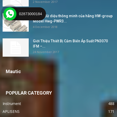
2 November 2017
02873000184
Bộ ghi dữ diệu thông minh của hãng HW-group
Model Hwg-PWR3...
4 December 2018
Giới Thiệu Thiết Bị Cảm Biến Áp Suất PN3070
IFM –...
24 November 2017
Mautic
POPULAR CATEGORY
Instrument
488
APLISENS
171