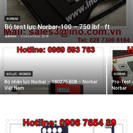
NORBAR
Bộ test lực Norbar-100 – 750 lbf · ft
admin
-
6 December 2018
ĐO LỰC - MOMEN
NORBAR
Bộ nhân lực Norbar – 180275.B08 – Norbar
Pro-Test 
Việt Nam
Norbar