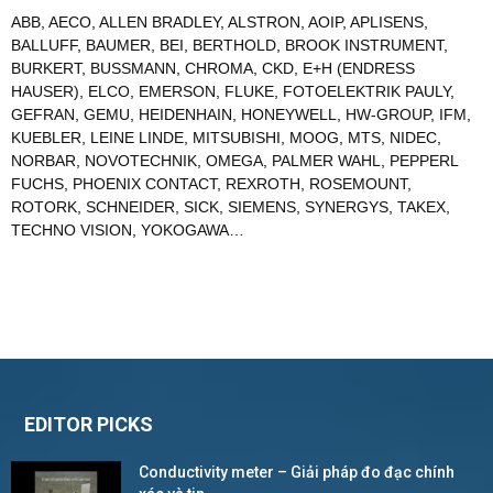
ABB
,
AECO
,
ALLEN BRADLEY
,
ALSTRON
,
AOIP
,
APLISENS
,
BALLUFF
,
BAUMER
,
BEI
,
BERTHOLD
,
BROOK INSTRUMENT
,
BURKERT
,
BUSSMANN
,
CHROMA
,
CKD
,
E+H (ENDRESS
HAUSER)
,
ELCO
,
EMERSON
,
FLUKE
,
FOTOELEKTRIK PAULY
,
GEFRAN
,
GEMU
,
HEIDENHAIN
,
HONEYWELL
,
HW-GROUP
,
IFM
,
KUEBLER
,
LEINE LINDE
,
MITSUBISHI
,
MOOG
,
MTS
,
NIDEC
,
NORBAR
,
NOVOTECHNIK
,
OMEGA
,
PALMER WAHL
,
PEPPERL
FUCHS
,
PHOENIX CONTACT
,
REXROTH
,
ROSEMOUNT
,
ROTORK
,
SCHNEIDER
,
SICK
,
SIEMENS
,
SYNERGYS
,
TAKEX
,
TECHNO VISION
,
YOKOGAWA
…
EDITOR PICKS
Conductivity meter – Giải pháp đo đạc chính