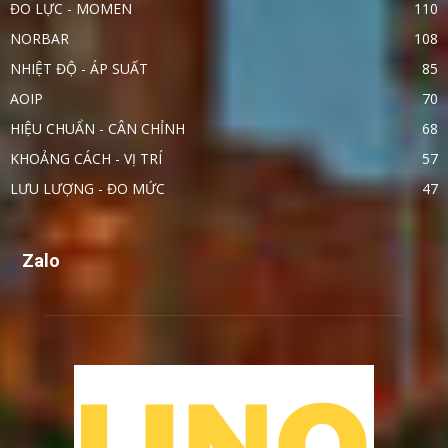
ĐO LỰC - MOMEN
110
NORBAR
108
NHIỆT ĐỘ - ÁP SUẤT
85
AOIP
70
HIỆU CHUẨN - CÂN CHỈNH
68
KHOẢNG CÁCH - VỊ TRÍ
57
LƯU LƯỢNG - ĐO MỨC
47
Zalo