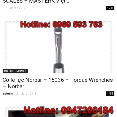
SCALES – MASTERK Việt...
-
29 March 2019
1748
ĐO LỰC - MOMEN
Cờ lê lực Norbar – 15036 – Torque Wrenches
– Norbar...
admin
-
21 March 2018
1455