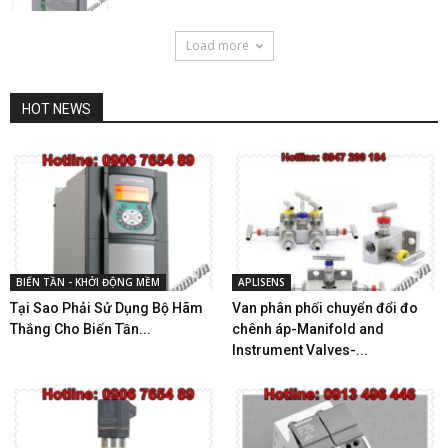
Load more
HOT NEWS
BIẾN TẦN - KHỞI ĐỘNG MỀM
APLISENS
Tại Sao Phải Sử Dụng Bộ Hãm
Van phân phối chuyển đổi đo
Thắng Cho Biến Tần...
chênh áp-Manifold and
Instrument Valves-...