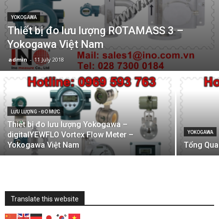
YOKOGAWA
Thiết bị đo lưu lượng ROTAMASS 3 –
Yokogawa Việt Nam
admin
-
11 July 2018
LƯU LƯỢNG - ĐO MỨC
Thiết bị đo lưu lượng Yokogawa –
YOKOGAWA
digitalYEWFLO Vortex Flow Meter –
Yokogawa Việt Nam
Tổng Quan
Translate this website