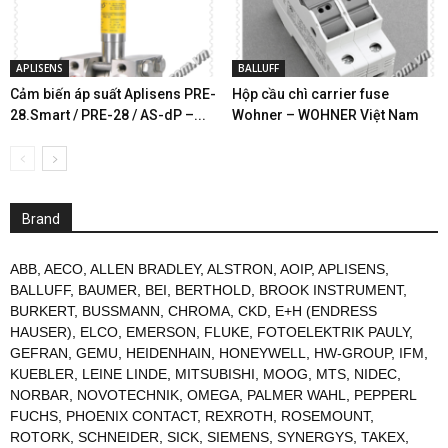
APLISENS
BALLUFF
Cảm biến áp suất Aplisens PRE-
Hộp cầu chì carrier fuse
28.Smart / PRE-28 / AS-dP –...
Wohner – WOHNER Việt Nam
Brand
ABB
,
AECO
,
ALLEN BRADLEY
,
ALSTRON
,
AOIP
,
APLISENS
,
BALLUFF
,
BAUMER
,
BEI
,
BERTHOLD
,
BROOK INSTRUMENT
,
BURKERT
,
BUSSMANN
,
CHROMA
,
CKD
,
E+H (ENDRESS
HAUSER)
,
ELCO
,
EMERSON
,
FLUKE
,
FOTOELEKTRIK PAULY
,
GEFRAN
,
GEMU
,
HEIDENHAIN
,
HONEYWELL
,
HW-GROUP
,
IFM
,
KUEBLER
,
LEINE LINDE
,
MITSUBISHI
,
MOOG
,
MTS
,
NIDEC
,
NORBAR
,
NOVOTECHNIK
,
OMEGA
,
PALMER WAHL
,
PEPPERL
FUCHS
,
PHOENIX CONTACT
,
REXROTH
,
ROSEMOUNT
,
ROTORK
,
SCHNEIDER
,
SICK
,
SIEMENS
,
SYNERGYS
,
TAKEX
,