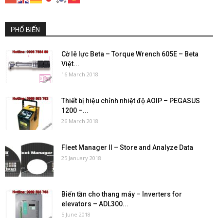
PHỔ BIẾN
Cờ lê lực Beta – Torque Wrench 605E – Beta
Việt...
16 March 2018
Thiết bị hiệu chỉnh nhiệt độ AOIP – PEGASUS
1200 –...
26 March 2018
Fleet Manager II – Store and Analyze Data
25 January 2018
Biến tần cho thang máy – Inverters for
elevators – ADL300...
5 June 2018