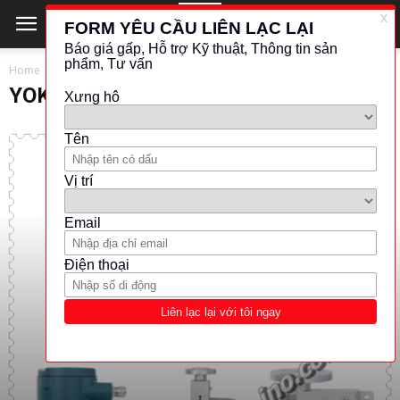
Home
LƯU LƯỢNG - ĐO MỨC
YOKOGAWA
YOKOGAWA