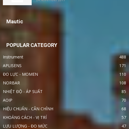
Mautic
POPULAR CATEGORY
Instrument
488
APLISENS
171
ĐO LỰC - MOMEN
110
NORBAR
108
NHIỆT ĐỘ - ÁP SUẤT
85
AOIP
70
HIỆU CHUẨN - CÂN CHỈNH
68
KHOẢNG CÁCH - VỊ TRÍ
57
LƯU LƯỢNG - ĐO MỨC
47