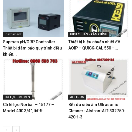
Instrument
HIỆU CHUẨN - CÂN CHỈNH
Supmea pH/ORP Controller:
Thiết bị hiệu chuẩn nhiệt độ
Thiết bị đảm bảo quy trình điều
AOIP – QUICK-CAL 550 –...
khiển...
ĐO LỰC - MOMEN
ALSTRON
Cờ lê lực Norbar – 15177 –
Bể rửa siêu âm Ultrasonic
Model 400 3/4″, lbf·ft...
Cleaner- Alstron-ALT-332750-
420H-3