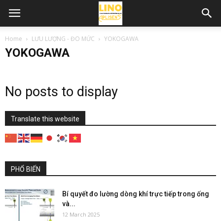
Home
LƯU LƯỢNG - ĐO MỨC
YOKOGAWA
YOKOGAWA
No posts to display
Translate this website
PHỔ BIẾN
Bí quyết đo lường dòng khí trực tiếp trong ống
và...
12 March 2025