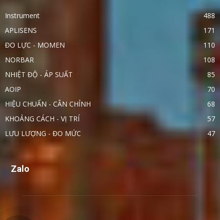
Instrument
488
APLISENS
171
ĐO LỰC - MOMEN
110
NORBAR
108
NHIỆT ĐỘ - ÁP SUẤT
85
AOIP
70
HIỆU CHUẨN - CÂN CHỈNH
68
KHOẢNG CÁCH - VỊ TRÍ
57
LƯU LƯỢNG - ĐO MỨC
47
Zalo