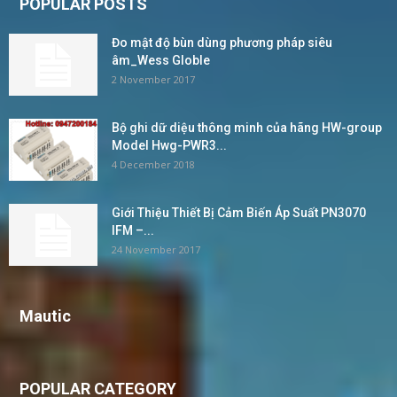
POPULAR POSTS
Đo mật độ bùn dùng phương pháp siêu
âm_Wess Globle
2 November 2017
Bộ ghi dữ diệu thông minh của hãng HW-group
Model Hwg-PWR3...
4 December 2018
Giới Thiệu Thiết Bị Cảm Biến Áp Suất PN3070
IFM –...
24 November 2017
Mautic
POPULAR CATEGORY