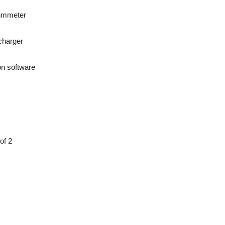
hmmeter
charger
on software
of 2