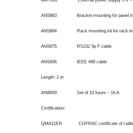
AN5883 Bracket mounting for panel instal
AN5884 Rack mounting kit for rack instal
AN5875 RS232 9p F cable
AN5836 IEEE 488 cable
Length: 2 m
AN8009 Set of 10 fuses – 16 A
Certification:
QMA11EN COFRAC certificate of calibr