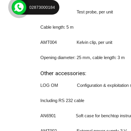
02873000184
AMT003 Test probe, per unit
Cable length: 5 m
AMT004 Kelvin clip, per unit
Opening diameter: 25 mm, cable length: 3 m
Other accessories:
LOG OM Configuration & exploitation so
Including RS 232 cable
AN6901 Soft case for benchtop instru
AMT002 External power supply 3 V – 