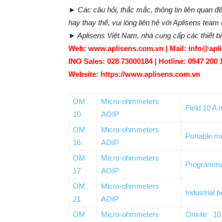
► Các câu hỏi, thắc mắc, thông tin liên quan 
hay thay thế, vui lòng liên hệ với Aplisens team
► Aplisens Việt Nam, nhà cung cấp các thiết b
Web: www.aplisens.com.vn | Mail: info@apl
INO Sales: 028 73000184 | Hotline: 0947 200 
Website: https://www.aplisens.com.vn
OM
Micro-ohmmeters
Field 10 A 
10
AOIP
OM
Micro-ohmmeters
Portable m
16
AOIP
OM
Micro-ohmmeters
Programmab
17
AOIP
OM
Micro-ohmmeters
Industrial
21
AOIP
OM
Micro-ohmmeters
Onsite 10