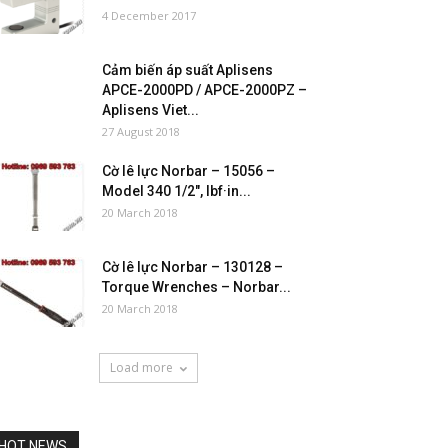
4 December 2017
Cảm biến áp suất Aplisens
APCE-2000PD / APCE-2000PZ –
Aplisens Viet...
27 August 2018
Cờ lê lực Norbar – 15056 –
Model 340 1/2″, lbf·in...
20 March 2018
Cờ lê lực Norbar – 130128 –
Torque Wrenches – Norbar...
20 March 2018
Load more
HOT NEWS