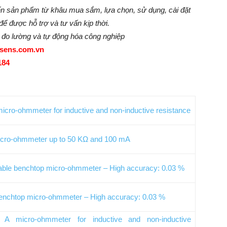
đến sản phẩm từ khâu mua sắm, lựa chọn, sử dụng, cài đặt
 để được hỗ trợ và tư vấn kịp thời.
ị đo lường và tự động hóa công nghiệp
isens.com.vn
184
micro-ohmmeter for inductive and non-inductive resistance
icro-ohmmeter up to 50 KΩ and 100 mA
le benchtop micro-ohmmeter – High accuracy: 0.03 %
 benchtop micro-ohmmeter – High accuracy: 0.03 %
 A micro-ohmmeter for inductive and non-inductive