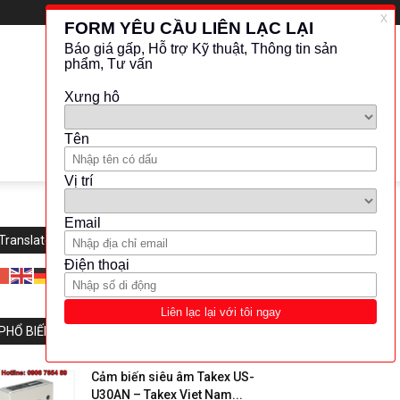
Translate this website
PHỔ BIẾN
Cảm biến siêu âm Takex US-
U30AN – Takex Viet Nam...