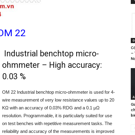
OM 22
Đ
Cờ
Industrial benchtop micro-
– 
No
ohmmeter – High accuracy:
0.03 %
OM 22 Industrial benchtop micro-ohmmeter is used for 4-
A
wire measurement of very low resistance values up to 20
Gi
KΩ with an accuracy of 0.03% RDG and a 0.1 µΩ
ch
bi
resolution. Programmable, it is particularly suited for use
on test benches with repetitive measurement tasks. The
reliability and accuracy of the measurements is improved