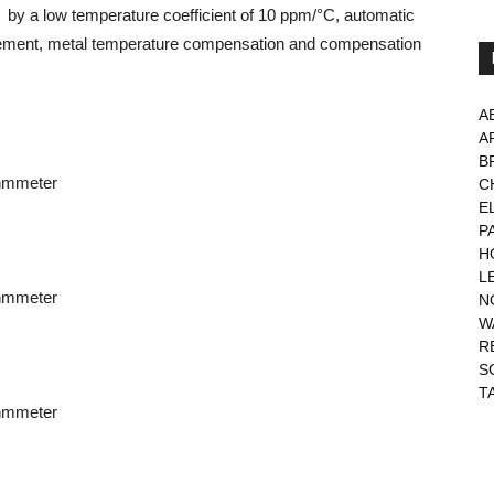
by a low temperature coefficient of 10 ppm/°C, automatic
ement, metal temperature compensation and compensation
A
A
B
hmmeter
C
E
P
H
L
hmmeter
N
W
R
S
T
hmmeter