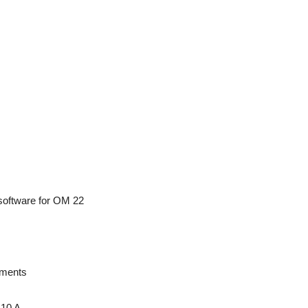
ftware for OM 22
ments
10 A