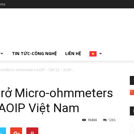
ums
TIN TỨC-CÔNG NGHỆ
LIÊN HỆ
n trở Micro-ohmmeters AOIP – OM 22 – AOIP...
 trở Micro-ohmmeters
AOIP Việt Nam
10434
1286
er