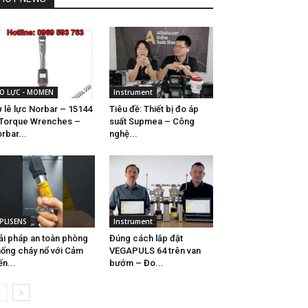
O LỰC - MOMEN
Instrument
 lê lực Norbar – 15144
Tiêu đề: Thiết bị đo áp
Torque Wrenches –
suất Supmea – Công
rbar...
nghệ...
PLISENS
Instrument
ải pháp an toàn phòng
Đúng cách lắp đặt
ống cháy nổ với Cảm
VEGAPULS 64 trên van
ến...
bướm – Đo...