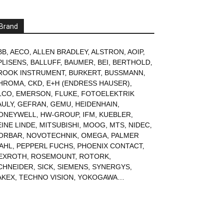
Brand
BB
,
AECO
,
ALLEN BRADLEY
,
ALSTRON
,
AOIP
,
PLISENS
,
BALLUFF
,
BAUMER
,
BEI
,
BERTHOLD
,
ROOK INSTRUMENT
,
BURKERT
,
BUSSMANN
,
HROMA
,
CKD
,
E+H (ENDRESS HAUSER)
,
LCO
,
EMERSON
,
FLUKE
,
FOTOELEKTRIK
AULY
,
GEFRAN
,
GEMU
,
HEIDENHAIN
,
ONEYWELL
,
HW-GROUP
,
IFM
,
KUEBLER
,
EINE LINDE
,
MITSUBISHI
,
MOOG
,
MTS
,
NIDEC
,
ORBAR
,
NOVOTECHNIK
,
OMEGA
,
PALMER
AHL
,
PEPPERL FUCHS
,
PHOENIX CONTACT
,
EXROTH
,
ROSEMOUNT
,
ROTORK
,
CHNEIDER
,
SICK
,
SIEMENS
,
SYNERGYS
,
AKEX
,
TECHNO VISION
,
YOKOGAWA
…