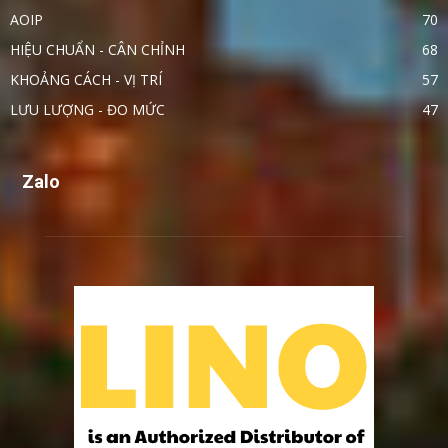
AOIP
70
HIỆU CHUẨN - CÂN CHỈNH
68
KHOẢNG CÁCH - VỊ TRÍ
57
LƯU LƯỢNG - ĐO MỨC
47
Zalo