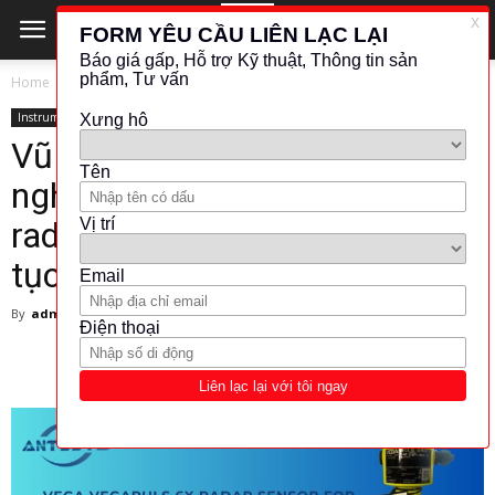
Home
Instrument
Instrument
Vũ khí bí mật cho ngành công
nghiệp: VEGA VEGAPULS 6X
radar sensor cho đo mức liên
tục
By
admin
-
1 April 2025
297
0