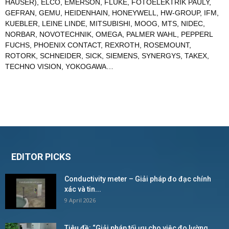
HAUSER)
,
ELCO
,
EMERSON
,
FLUKE
,
FOTOELEKTRIK PAULY
,
GEFRAN
,
GEMU
,
HEIDENHAIN
,
HONEYWELL
,
HW-GROUP
,
IFM
,
KUEBLER
,
LEINE LINDE
,
MITSUBISHI
,
MOOG
,
MTS
,
NIDEC
,
NORBAR
,
NOVOTECHNIK
,
OMEGA
,
PALMER WAHL
,
PEPPERL
FUCHS
,
PHOENIX CONTACT
,
REXROTH
,
ROSEMOUNT
,
ROTORK
,
SCHNEIDER
,
SICK
,
SIEMENS
,
SYNERGYS
,
TAKEX
,
TECHNO VISION
,
YOKOGAWA
…
EDITOR PICKS
Conductivity meter – Giải pháp đo đạc chính
xác và tin...
9 April 2026
Tiêu đề: “Giải pháp tối ưu cho việc đo lường