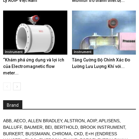
Lý AOIP Việt Nam
Monitor trở thành thiết bị...
Instrument
Instrument
“Khám phá ứng dụng và lợi ích
Tăng Cường Độ Chính Xác Đo
của Electromagnetic flow
Lường Lưu Lượng Khí với...
meter...
Brand
ABB
,
AECO
,
ALLEN BRADLEY
,
ALSTRON
,
AOIP
,
APLISENS
,
BALLUFF
,
BAUMER
,
BEI
,
BERTHOLD
,
BROOK INSTRUMENT
,
BURKERT
,
BUSSMANN
,
CHROMA
,
CKD
,
E+H (ENDRESS