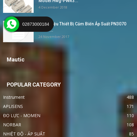
Model Hwg-PWR3...
4 December 2018
Giới Thiệu Thiết Bị Cảm Biến Áp Suất PN3070
02873000184
IFM –...
24 November 2017
Mautic
POPULAR CATEGORY
Instrument
488
APLISENS
171
ĐO LỰC - MOMEN
110
NORBAR
108
NHIỆT ĐỘ - ÁP SUẤT
85