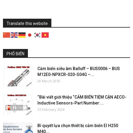
Translate this website
PHỔ BIẾN
Cảm biến siêu âm Balluff – BUS0006 – BUS
M12E0-NPXCR-020-S04G –...
20 March 2018
“Bài viết giới thiệu “CẢM BIẾN TIỆM CẬN AECO-
Inductive Sensors-Part Number:...
25 February 2024
Bí quyết lựa chọn thiết bị cảm biến El H250
M40...