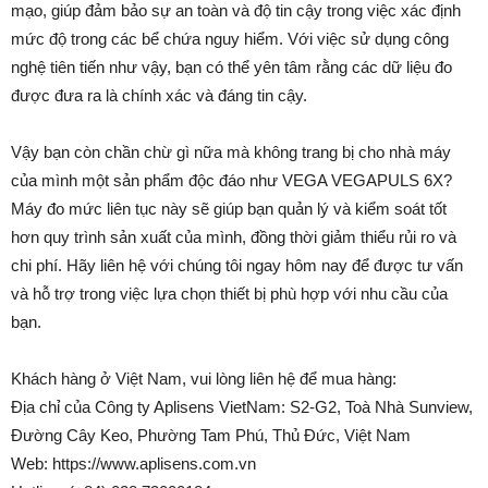
mạo, giúp đảm bảo sự an toàn và độ tin cậy trong việc xác định
mức độ trong các bể chứa nguy hiểm. Với việc sử dụng công
nghệ tiên tiến như vậy, bạn có thể yên tâm rằng các dữ liệu đo
được đưa ra là chính xác và đáng tin cậy.
Vậy bạn còn chần chừ gì nữa mà không trang bị cho nhà máy
của mình một sản phẩm độc đáo như VEGA VEGAPULS 6X?
Máy đo mức liên tục này sẽ giúp bạn quản lý và kiểm soát tốt
hơn quy trình sản xuất của mình, đồng thời giảm thiểu rủi ro và
chi phí. Hãy liên hệ với chúng tôi ngay hôm nay để được tư vấn
và hỗ trợ trong việc lựa chọn thiết bị phù hợp với nhu cầu của
bạn.
Khách hàng ở Việt Nam, vui lòng liên hệ để mua hàng:
Địa chỉ của Công ty Aplisens VietNam: S2-G2, Toà Nhà Sunview,
Đường Cây Keo, Phường Tam Phú, Thủ Đức, Việt Nam
Web: https://www.aplisens.com.vn